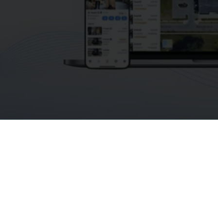
無料相談を予約
Alpha Vision | AGI7 Inc.
440 N Wolfe Rd, Sunnyvale, CA 94085
サポート
support@alphavision.ai
1-888-868-1381